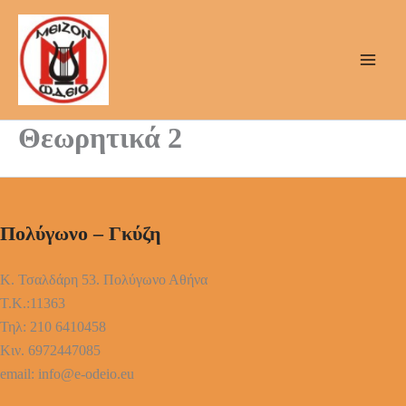
Μετάβαση
στο
περιεχόμενο
Θεωρητικά 2
Πολύγωνο – Γκύζη
Κ. Τσαλδάρη 53. Πολύγωνο Αθήνα
Τ.Κ.:11363
Τηλ: 210 6410458
Κιν. 6972447085
email: info@e-odeio.eu